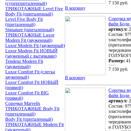
7 150 руб.
(суперприталенный)
В корзину
ТРИКОТАЖНЫЕ Level Five
Body Fit (приталенный)
Сорочка м
Level Five Body Fit
файв Боди 
(приталенный)
артикул:
2
Signature (приталенный)
Состав: 97
ТРИКОТАЖНЫЕ Luxor
эластолефи
Modern Fit (зауженный)
(приталенн
Luxor Modern Fit (зауженный)
чередовани
Luxor Modern Fit НОВЫЙ
ГОЛУБОГО
(зауженный с вытачками)
Размер:
41,
Tendenz Modern Fit
Цена:
(зауженный)
7 150 руб.
Luxor Comfort Fit (слегка
зауженный)
В корзину
Luxor Comfort Fit НОВЫЙ
(прямой)
Сорочка м
Luxor Comfort Fit BIG
файв Боди 
(прямой)
артикул:
2
Сорочки Marvelis
Состав: 97
ТРИКОТАЖНЫЕ Body Fit
эластолефи
(приталенный)
(приталенн
Body Fit (приталенный)
чередован
ТРИКОТАЖНЫЕ Modern Fit
и ГОЛУБОГ
(зауженный)