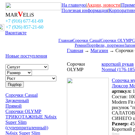
На главную
|
Акции, новости
|
Приме
Полезная информация
|
Корпоратив
V
MAR
ELiS
+7 (916) 677-61-69
+7 (926) 857-21-60
Вконтакте
Главная
Сорочки Casual
Сорочки OLYMP
С
Ремни
Портфели, портмоне
Запо
Главная
→
Магазин
→
Сорочки
Новые поступления
Сорочки
короткий рукав
OLYMP
Normal (176-185
Сорочка м
Люксор Мо
артикул:
1
Сорочки Casual
Состав: 10
Зауженный
Modern Fit
Прямой
рисунок "
Сорочки OLYMP
САЛАТОВ
ТРИКОТАЖНЫЕ №6six
СИНЕГО ц
Super Slim
Размер:
45
(суперприталенный)
Короткий р
№6six Super Slim
Цена: