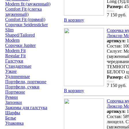
Long (УД
Modern fit (зауженный)
Размер:
45
Comfort Fit (слегка
Цена:
зауженный)
7 150 руб.
Comfort Fit (прямой)
В корзину
Сорочки Seidensticker
Slim
Сорочка м
Shaped/Tailored
Люксор Мо
Modern
артикул:
1
Сорочки Jupiter
Состав: 10
Modern Fit
Силуэт: Mo
Regular Fit
(зауженный
Галстуки
чередовани
Стандартные
ТЕМНОГО
Узкие
БЕЛОГО цв
Удлиненные
Размер:
43
Портфели, портмоне
Цена:
7 150 руб.
Портфели, сумки
В корзину
Портмоне
Ремни
Сорочка м
Запонки
Люксор Мо
Зажимы для галстука
артикул:
1
Шарфы
Состав: 58
Белье
лиоцелл. С
Упаковка
(зауженны