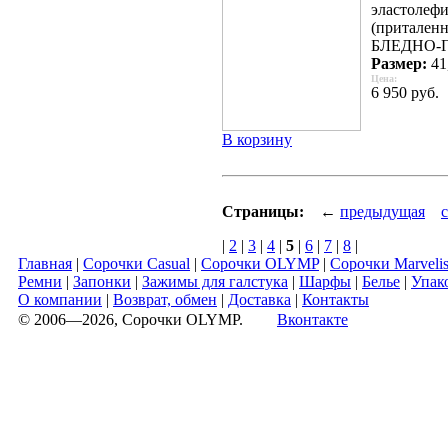
эластолефи
(приталенн
БЛЕДНО-
Размер:
41,
Цена:
6 950 руб.
В корзину
Страницы:
←
предыдущая
|
2
|
3
|
4
|
5
|
6
|
7
|
8
|
Главная
|
Сорочки Casual
|
Сорочки OLYMP
|
Сорочки Marveli
Ремни
|
Запонки
|
Зажимы для галстука
|
Шарфы
|
Белье
|
Упак
О компании
|
Возврат, обмен
|
Доставка
|
Контакты
© 2006—2026, Сорочки OLYMP.
Вконтакте