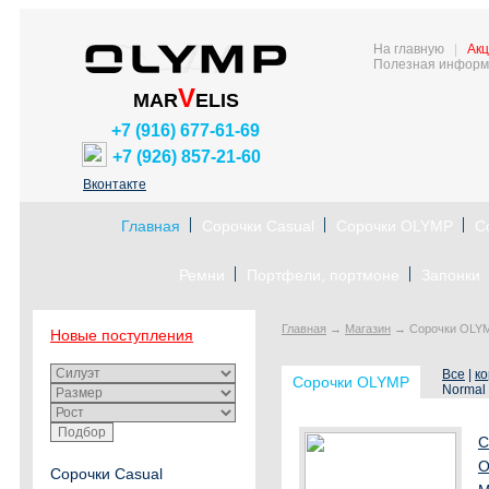
На главную
|
Акц
Полезная информ
V
MAR
ELIS
+7 (916) 677-61-69
+7 (926) 857-21-60
Вконтакте
Главная
Сорочки Casual
Сорочки OLYMP
С
Ремни
Портфели, портмоне
Запонки
Главная
→
Магазин
→
Сорочки OLY
Новые поступления
Все
|
ко
Сорочки OLYMP
Normal 
С
О
Сорочки Casual