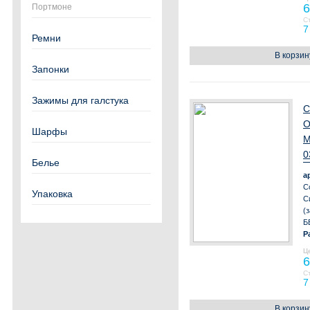
6
Портмоне
С
7
Ремни
В корзин
Запонки
Зажимы для галстука
С
О
Шарфы
М
0
Белье
а
С
Упаковка
С
(
Б
Р
Ц
6
С
7
В корзин