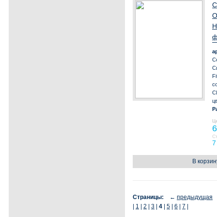
С
О
Н
ф
а
С
С
Fi
с
С
ц
Р
Ц
6
С
7
В корзин
Страницы:
←
предыдущая
|
1
|
2
|
3
|
4
|
5
|
6
|
7
|