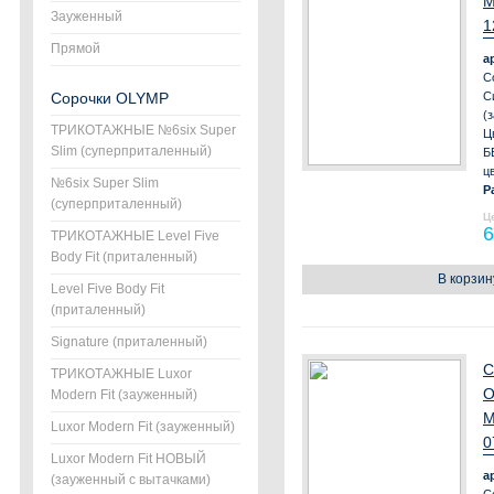
М
Зауженный
1
Прямой
а
С
Сорочки OLYMP
С
(
ТРИКОТАЖНЫЕ №6six Super
Ц
Slim (суперприталенный)
Б
ц
№6six Super Slim
Р
(суперприталенный)
Ц
6
ТРИКОТАЖНЫЕ Level Five
Body Fit (приталенный)
В корзин
Level Five Body Fit
(приталенный)
Signature (приталенный)
С
ТРИКОТАЖНЫЕ Luxor
О
Modern Fit (зауженный)
М
Luxor Modern Fit (зауженный)
0
Luxor Modern Fit НОВЫЙ
а
(зауженный с вытачками)