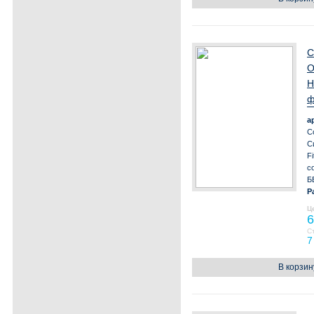
С
О
Н
ф
а
С
С
Fi
с
Б
Р
Ц
6
С
7
В корзин