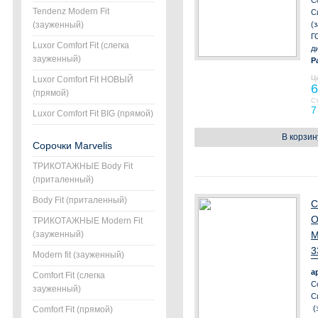
С
Tendenz Modern Fit
С
(зауженный)
(
Г
Luxor Comfort Fit (слегка
д
зауженный)
Р
Ц
Luxor Comfort Fit НОВЫЙ
6
(прямой)
С
7
Luxor Comfort Fit BIG (прямой)
В корзин
Сорочки Marvelis
ТРИКОТАЖНЫЕ Body Fit
(приталенный)
Body Fit (приталенный)
С
О
ТРИКОТАЖНЫЕ Modern Fit
(зауженный)
М
3
Modern fit (зауженный)
а
Comfort Fit (слегка
С
зауженный)
С
(
Comfort Fit (прямой)