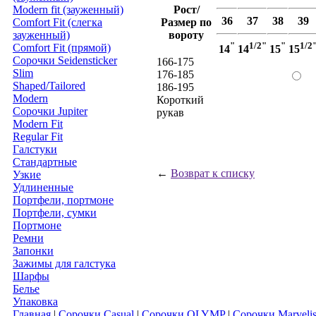
Modern fit (зауженный)
Рост/
36
37
38
39
Comfort Fit (слегка
Размер по
зауженный)
вороту
"
1/2"
"
1/2
Comfort Fit (прямой)
14
14
15
15
Сорочки Seidensticker
166-175
Slim
176-185
Shaped/Tailored
186-195
Modern
Короткий
Сорочки Jupiter
рукав
Modern Fit
Regular Fit
Галстуки
Стандартные
←
Возврат к списку
Узкие
Удлиненные
Портфели, портмоне
Портфели, сумки
Портмоне
Ремни
Запонки
Зажимы для галстука
Шарфы
Белье
Упаковка
Главная
|
Сорочки Casual
|
Сорочки OLYMP
|
Сорочки Marveli