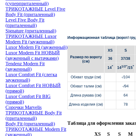
(суперприталенный)
ТРИКОТАЖНЫЕ Level Five
Body Fit (приталенный)
Level Five Body Fit
(приталенный)
Signature (приталенный)
ТРИКОТАЖНЫЕ Luxor
Информационная таблица (ворот/ груд
Modern Fit (зауженный)
Luxor Modern Fit (зауженный)
XS
S
Luxor Modern Fit НОВЫЙ
Размер по вороту
(зауженный с вытачками)
36
37/38
(см)
Tendenz Modern Fit
"
1/2"
"
14
14
/15
(зауженный)
Luxor Comfort Fit (слегка
Обхват груди (см)
-/104
зауженный)
Luxor Comfort Fit НОВЫЙ
Обхват талии (см)
-/94
(прямой)
Длина рукава (см)
64
Luxor Comfort Fit BIG
(прямой)
Длина изделия (см)
78
Сорочки Marvelis
ТРИКОТАЖНЫЕ Body Fit
(приталенный)
Таблица для оформления зака
Body Fit (приталенный)
ТРИКОТАЖНЫЕ Modern Fit
XS
S
S
M
(зауженный)