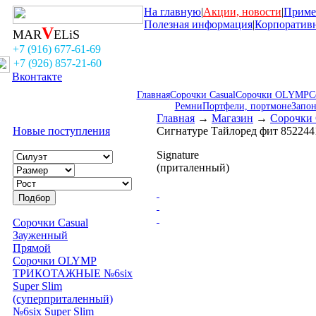
На главную
|
Акции, новости
|
Приме
Полезная информация
|
Корпоратив
V
MAR
ELiS
+7 (916) 677-61-69
+7 (926) 857-21-60
Вконтакте
Главная
Сорочки Casual
Сорочки OLYMP
С
Ремни
Портфели, портмоне
Запо
Главная
→
Магазин
→
Сорочки
Новые поступления
Сигнатуре Тайлоред фит 852244
Signature
(приталенный)
Сорочки Casual
Зауженный
Прямой
Сорочки OLYMP
ТРИКОТАЖНЫЕ №6six
Super Slim
(суперприталенный)
№6six Super Slim