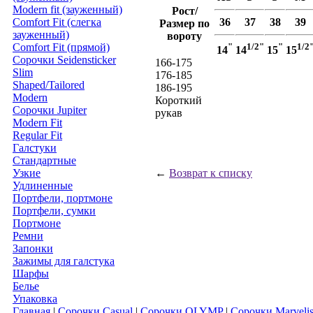
Modern fit (зауженный)
Рост/
Comfort Fit (слегка
36
37
38
39
Размер по
зауженный)
вороту
Comfort Fit (прямой)
"
1/2"
"
1/2
14
14
15
15
Сорочки Seidensticker
166-175
Slim
176-185
Shaped/Tailored
186-195
Modern
Короткий
Сорочки Jupiter
рукав
Modern Fit
Regular Fit
Галстуки
Стандартные
Узкие
←
Возврат к списку
Удлиненные
Портфели, портмоне
Портфели, сумки
Портмоне
Ремни
Запонки
Зажимы для галстука
Шарфы
Белье
Упаковка
Главная
|
Сорочки Casual
|
Сорочки OLYMP
|
Сорочки Marveli