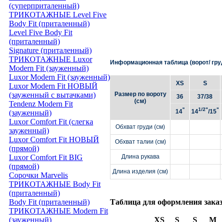
(суперприталенный)
ТРИКОТАЖНЫЕ Level Five
Body Fit (приталенный)
Level Five Body Fit
(приталенный)
Signature (приталенный)
ТРИКОТАЖНЫЕ Luxor
Информационная таблица (ворот/ груд
Modern Fit (зауженный)
Luxor Modern Fit (зауженный)
XS
S
Luxor Modern Fit НОВЫЙ
(зауженный с вытачками)
Размер по вороту
36
37/38
(см)
Tendenz Modern Fit
"
1/2"
"
14
14
/15
(зауженный)
Luxor Comfort Fit (слегка
Обхват груди (см)
зауженный)
Luxor Comfort Fit НОВЫЙ
Обхват талии (см)
(прямой)
Luxor Comfort Fit BIG
Длина рукава
(прямой)
Длина изделия (см)
Сорочки Marvelis
ТРИКОТАЖНЫЕ Body Fit
(приталенный)
Body Fit (приталенный)
Таблица для оформления зака
ТРИКОТАЖНЫЕ Modern Fit
(зауженный)
XS
S
S
M