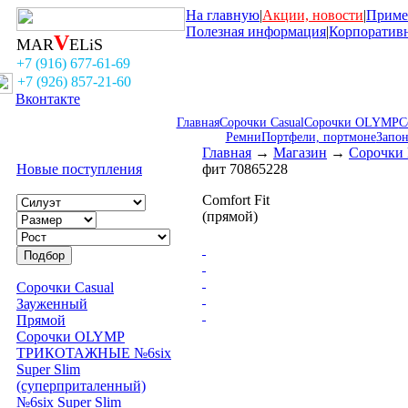
На главную
|
Акции, новости
|
Приме
Полезная информация
|
Корпоратив
V
MAR
ELiS
+7 (916) 677-61-69
+7 (926) 857-21-60
Вконтакте
Главная
Сорочки Casual
Сорочки OLYMP
С
Ремни
Портфели, портмоне
Запо
Главная
→
Магазин
→
Сорочки 
Новые поступления
фит 70865228
Comfort Fit
(прямой)
Сорочки Casual
Зауженный
Прямой
Сорочки OLYMP
ТРИКОТАЖНЫЕ №6six
Super Slim
(суперприталенный)
№6six Super Slim