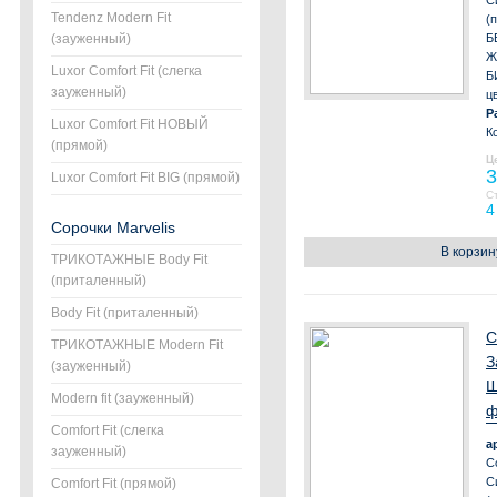
С
Tendenz Modern Fit
(
(зауженный)
Б
Ж
Luxor Comfort Fit (слегка
Б
зауженный)
ц
Р
Luxor Comfort Fit НОВЫЙ
К
(прямой)
Ц
3
Luxor Comfort Fit BIG (прямой)
С
4
Сорочки Marvelis
В корзин
ТРИКОТАЖНЫЕ Body Fit
(приталенный)
Body Fit (приталенный)
С
ТРИКОТАЖНЫЕ Modern Fit
З
(зауженный)
Ш
Modern fit (зауженный)
ф
Comfort Fit (слегка
а
зауженный)
С
С
Comfort Fit (прямой)