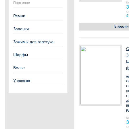
Портмоне
Ц
3
С
4
Ремни
В корзин
Запонки
Зажимы для галстука
С
Шарфы
З
Ш
Белье
ф
а
Упаковка
С
С
(
С
д
Б
Р
Ц
3
С