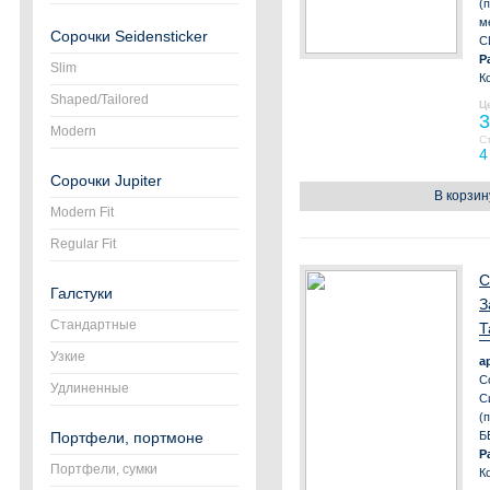
(
м
Сорочки Seidensticker
С
Р
Slim
К
Shaped/Tailored
Ц
3
Modern
С
4
Сорочки Jupiter
В корзин
Modern Fit
Regular Fit
С
Галстуки
З
Стандартные
Т
Узкие
а
С
Удлиненные
С
(
Портфели, портмоне
Б
Р
Портфели, сумки
К