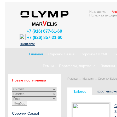
На главную
|
Акц
Полезная информ
V
MAR
ELIS
+7 (916) 677-61-69
+7 (926) 857-21-60
Вконтакте
Главная
Сорочки Casual
Сорочки OLYMP
С
Ремни
Портфели, портмоне
Запонки
Главная
→
Магазин
→
Сорочки Seide
Новые поступления
Tailored
короткий рук
С
З
Сорочки Casual