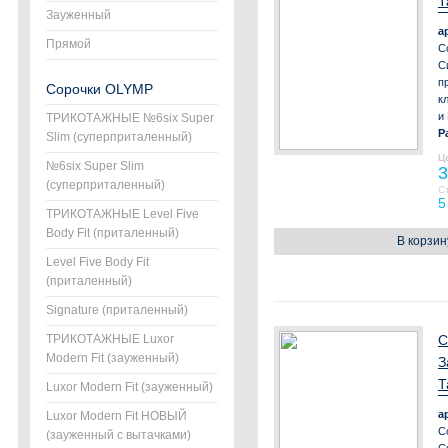
Т
Зауженный
а
Прямой
С
С
п
Сорочки OLYMP
к
и
ТРИКОТАЖНЫЕ №6six Super
Р
Slim (суперприталенный)
Ц
№6six Super Slim
3
(суперприталенный)
С
5
ТРИКОТАЖНЫЕ Level Five
Body Fit (приталенный)
В корзин
Level Five Body Fit
(приталенный)
Signature (приталенный)
ТРИКОТАЖНЫЕ Luxor
С
Modern Fit (зауженный)
З
Т
Luxor Modern Fit (зауженный)
а
Luxor Modern Fit НОВЫЙ
С
(зауженный с вытачками)