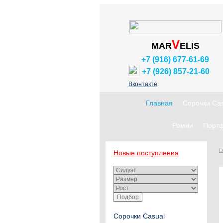
V
MAR
ELIS
+7 (916) 677-61-69
+7 (926) 857-21-60
Вконтакте
Главная
Сорочки Cas
Ремни
Портф
Г
Новые поступления
Сорочки Casual