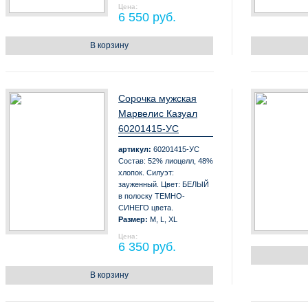
Цена:
6 550 руб.
В корзину
Сорочка мужская
Марвелис Казуал
60201415-УС
артикул:
60201415-УС
Состав: 52% лиоцелл, 48%
хлопок. Силуэт:
зауженный. Цвет: БЕЛЫЙ
в полоску ТЕМНО-
СИНЕГО цвета.
Размер:
M, L, XL
Цена:
6 350 руб.
В корзину