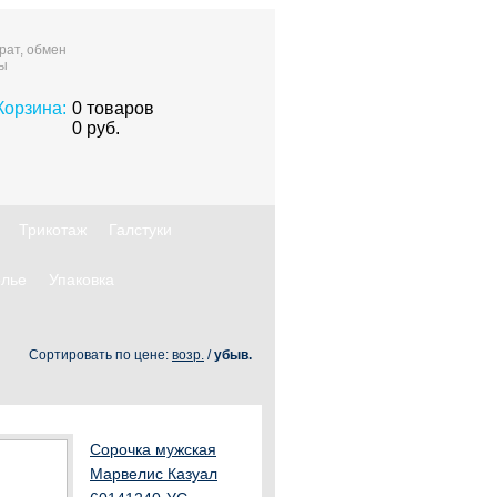
рат, обмен
ты
Корзина:
0
товаров
0
руб.
Трикотаж
Галстуки
лье
Упаковка
Сортировать по цене:
возр.
/
убыв.
Сорочка мужская
Марвелис Казуал