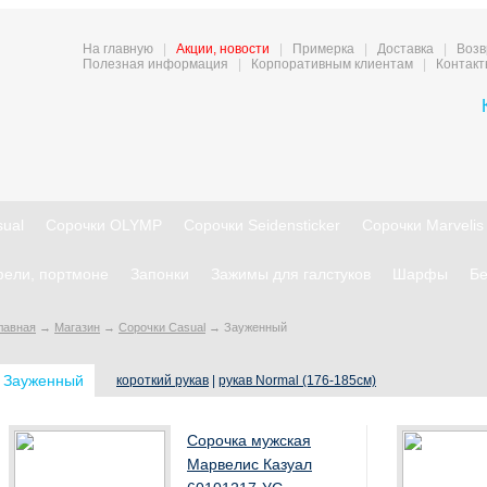
На главную
|
Акции, новости
|
Примерка
|
Доставка
|
Возв
Полезная информация
|
Корпоративным клиентам
|
Контак
ual
Сорочки OLYMP
Сорочки Seidensticker
Сорочки Marvelis
ели, портмоне
Запонки
Зажимы для галстуков
Шарфы
Бе
лавная
→
Магазин
→
Сорочки Casual
→
Зауженный
Зауженный
короткий рукав
|
рукав Normal (176-185см)
Сорочка мужская
Марвелис Казуал