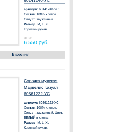
60141240-УС
артикул:
60141240-УС
Состав: 100% хлопок.
Силуэт: зауженный.
Размер:
M, L, XL
Короткий рукав.
Цена:
6 550 руб.
В корзину
Сорочка мужская
Марвелис Казуал
60361222-УС
артикул:
60361222-УС
Состав: 100% хлопок.
Силуэт: зауженный. Цвет:
БЕЛЫЙ в клетку.
Размер:
M, L, XL
Короткий рукав.