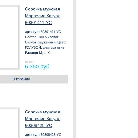
Сорочка мужская
Марвелис Казуал
60301411-УС
артикул:
60301411-УС
Состав: 100% хлопок.
Силуэт: зауженный. Цвет:
ГОЛУБОЙ, фактура льна.
Размер:
M, L, XL
Цена:
6 350 руб.
В корзину
Сорочка мужская
Марвелис Казуал
60308428-УС
артикул:
60308428-УС