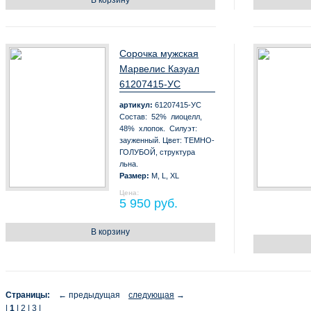
В корзину
Сорочка мужская
Марвелис Казуал
61207415-УС
артикул:
61207415-УС
Состав: 52% лиоцелл,
48% хлопок. Силуэт:
зауженный. Цвет: ТЕМНО-
ГОЛУБОЙ, структура
льна.
Размер:
M, L, XL
Цена:
5 950 руб.
В корзину
Страницы:
←
предыдущая
следующая
→
|
1
|
2
|
3
|