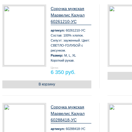
Сорочка мужская
Марвелис Казуал
60261210-УС
артикул:
60261210-УС
Состав: 100% хлопок.
Силуэт: зауженный. Цвет:
СВЕТЛО-ГОЛУБОЙ с
рисунком.
Размер:
M, L, XL
Короткий рукав.
Цена:
6 350 руб.
В корзину
Сорочка мужская
Марвелис Казуал
60288418-УС
артикул:
60288418-УС