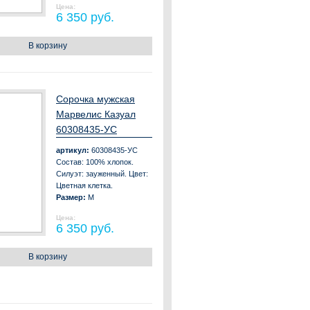
Цена:
6 350 руб.
В корзину
Сорочка мужская
Марвелис Казуал
60308435-УС
артикул:
60308435-УС
Состав: 100% хлопок.
Силуэт: зауженный. Цвет:
Цветная клетка.
Размер:
M
Цена:
6 350 руб.
В корзину