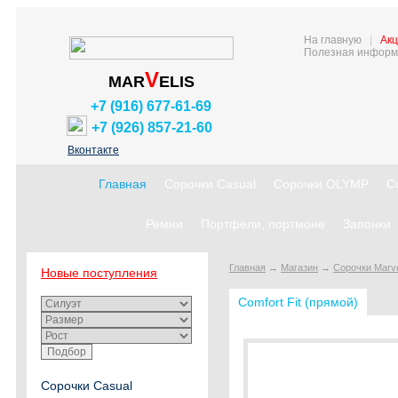
На главную
|
Акц
Полезная информ
V
MAR
ELIS
+7 (916) 677-61-69
+7 (926) 857-21-60
Вконтакте
Главная
Сорочки Casual
Сорочки OLYMP
С
Ремни
Портфели, портмоне
Запонки
Главная
→
Магазин
→
Сорочки Marve
Новые поступления
Comfort Fit (прямой)
Сорочки Casual