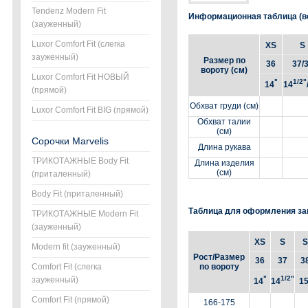
Tendenz Modern Fit
Информационная таблица (во
(зауженный)
Luxor Comfort Fit (слегка
XS
S
зауженный)
Размер по
36
37/
вороту (см)
Luxor Comfort Fit НОВЫЙ
"
1/2"
14
14
(прямой)
Обхват груди (см)
Luxor Comfort Fit BIG (прямой)
Обхват талии
(см)
Сорочки Marvelis
Длина рукава
ТРИКОТАЖНЫЕ Body Fit
Длина изделия
(см)
(приталенный)
Body Fit (приталенный)
Таблица для оформления за
ТРИКОТАЖНЫЕ Modern Fit
(зауженный)
XS
S
S
Modern fit (зауженный)
Рост/Размер
36
37
3
Comfort Fit (слегка
по вороту
"
1/2"
зауженный)
14
14
1
Comfort Fit (прямой)
166-175