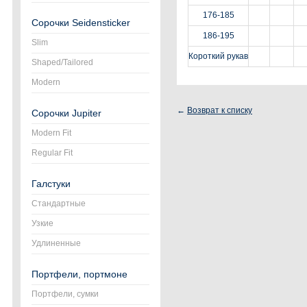
176-185
Сорочки Seidensticker
186-195
Slim
Короткий рукав
Shaped/Tailored
Modern
←
Возврат к списку
Сорочки Jupiter
Modern Fit
Regular Fit
Галстуки
Стандартные
Узкие
Удлиненные
Портфели, портмоне
Портфели, сумки