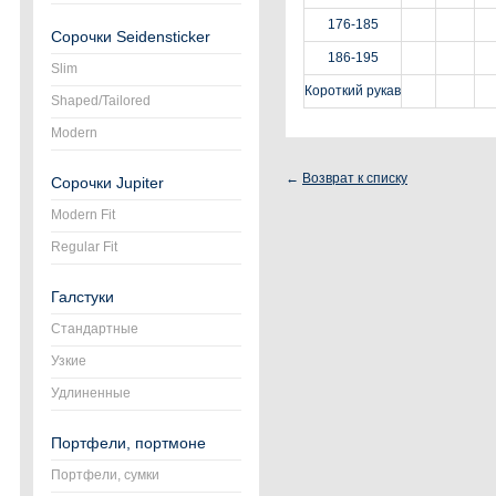
176-185
Сорочки Seidensticker
186-195
Slim
Короткий рукав
Shaped/Tailored
Modern
←
Возврат к списку
Сорочки Jupiter
Modern Fit
Regular Fit
Галстуки
Стандартные
Узкие
Удлиненные
Портфели, портмоне
Портфели, сумки