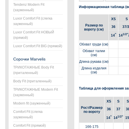
Tendenz Modern Fit
Информационная таблица (во
(зауженный)
Luxor Comfort Fit (слегка
XS
S
зауженный)
Размер по
36
37/
вороту (см)
Luxor Comfort Fit НОВЫЙ
"
1/2"
14
14
(прямой)
Обхват груди (см)
Luxor Comfort Fit BIG (прямой)
Обхват талии
(см)
Сорочки Marvelis
Длина рукава (см)
ТРИКОТАЖНЫЕ Body Fit
Длина изделия
(см)
(приталенный)
Body Fit (приталенный)
Таблица для оформления за
ТРИКОТАЖНЫЕ Modern Fit
(зауженный)
XS
S
S
Modern fit (зауженный)
Рост/Размер
36
37
3
Comfort Fit (слегка
по вороту
"
1/2"
зауженный)
14
14
1
Comfort Fit (прямой)
166-175