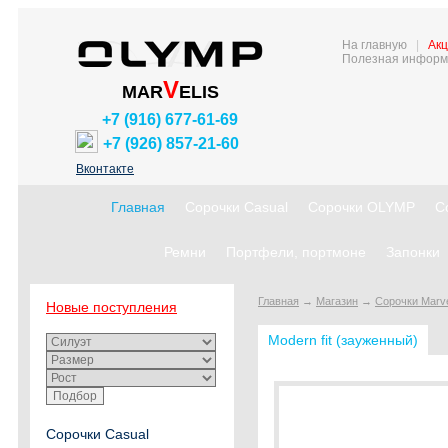
На главную
|
Акц
Полезная информ
V
MAR
ELIS
+7 (916) 677-61-69
+7 (926) 857-21-60
Вконтакте
Главная
Сорочки Casual
Сорочки OLYMP
С
Ремни
Портфели, портмоне
Запонки
Главная
→
Магазин
→
Сорочки Marve
Новые поступления
Modern fit (зауженный)
Сорочки Casual