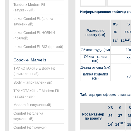
Tendenz Modern Fit
(зауженный)
Информационная таблица (во
Luxor Comfort Fit (слегка
зауженный)
XS
S
Размер по
36
37/
Luxor Comfort Fit НОВЫЙ
вороту (см)
(прямой)
"
1/2"
14
14
Luxor Comfort Fit BIG (прямой)
Обхват груди (см)
10
Обхват талии
92
Сорочки Marvelis
(см)
Длина рукава (см)
ТРИКОТАЖНЫЕ Body Fit
(приталенный)
Длина изделия
78
(см)
Body Fit (приталенный)
ТРИКОТАЖНЫЕ Modern Fit
Таблица для оформления за
(зауженный)
Modern fit (зауженный)
XS
S
S
Comfort Fit (слегка
Рост/Размер
36
37
3
по вороту
зауженный)
"
1/2"
14
14
1
Comfort Fit (прямой)