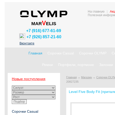
На главную
|
Акц
Полезная информ
V
MAR
ELIS
+7 (916) 677-61-69
+7 (926) 857-21-60
Вконтакте
Главная
Сорочки Casual
Сорочки OLYMP
С
Ремни
Портфели, портмоне
Запонки
Главная
→
Магазин
→
Сорочки OLY
Новые поступления
20827235
Level Five Body Fit (прита
Сорочки Casual