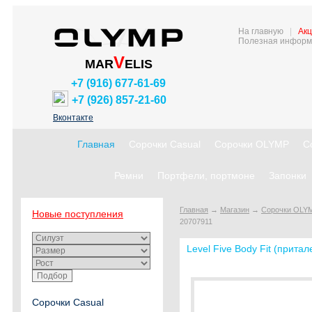
На главную
|
Акц
Полезная информ
V
MAR
ELIS
+7 (916) 677-61-69
+7 (926) 857-21-60
Вконтакте
Главная
Сорочки Casual
Сорочки OLYMP
С
Ремни
Портфели, портмоне
Запонки
Главная
→
Магазин
→
Сорочки OLY
Новые поступления
20707911
Level Five Body Fit (прита
Сорочки Casual