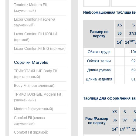
Tendenz Modern Fit
(зауженный)
Информационная таблица (во
Luxor Comfort Fit (слегка
зауженный)
XS
S
Размер по
36
37/
Luxor Comfort Fit НОВЫЙ
вороту
(прямой)
"
1/2"
14
14
Luxor Comfort Fit BIG (прямой)
Обхват груди
10
Обхват талии
92
Сорочки Marvelis
Длина рукава
69
ТРИКОТАЖНЫЕ Body Fit
(приталенный)
Длина изделия
81
Body Fit (приталенный)
ТРИКОТАЖНЫЕ Modern Fit
Таблица для оформления за
(зауженный)
Modern fit (зауженный)
XS
S
S
Comfort Fit (слегка
Рост/Размер
36
37
3
по вороту
зауженный)
"
1/2"
14
14
1
Comfort Fit (прямой)