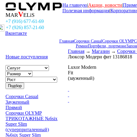
На главную
|
Акции, новости
|
Приме
Полезная информация
|
Корпоратив
V
MAR
ELiS
+7 (916) 677-61-69
+7 (926) 857-21-60
Вконтакте
Главная
Сорочки Casual
Сорочки OLYMP
С
Ремни
Портфели, портмоне
Запо
Главная
→
Магазин
→
Сорочки
Новые поступления
Люксор Модерн фит 13186818
Luxor Modern
Fit
(зауженный)
Сорочки Casual
Зауженный
Прямой
Сорочки OLYMP
ТРИКОТАЖНЫЕ №6six
Super Slim
(суперприталенный)
№6six Super Slim