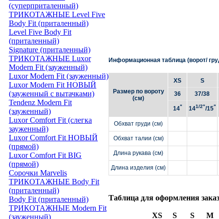
(суперприталенный)
ТРИКОТАЖНЫЕ Level Five
Body Fit (приталенный)
Level Five Body Fit
(приталенный)
Signature (приталенный)
ТРИКОТАЖНЫЕ Luxor
Информационная таблица (ворот/ груд
Modern Fit (зауженный)
Luxor Modern Fit (зауженный)
XS
S
Luxor Modern Fit НОВЫЙ
Размер по вороту
(зауженный с вытачками)
36
37/38
(см)
Tendenz Modern Fit
"
1/2"
"
14
14
/15
(зауженный)
Luxor Comfort Fit (слегка
Обхват груди (см)
зауженный)
Luxor Comfort Fit НОВЫЙ
Обхват талии (см)
(прямой)
Длина рукава (см)
Luxor Comfort Fit BIG
(прямой)
Длина изделия (см)
Сорочки Marvelis
ТРИКОТАЖНЫЕ Body Fit
(приталенный)
Таблица для оформления зака
Body Fit (приталенный)
ТРИКОТАЖНЫЕ Modern Fit
XS
S
S
M
(зауженный)