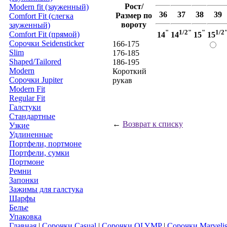
Рост/
Modern fit (зауженный)
36
37
38
39
Размер по
Comfort Fit (слегка
вороту
зауженный)
"
1/2"
"
1/2
Comfort Fit (прямой)
14
14
15
15
Сорочки Seidensticker
166-175
Slim
176-185
Shaped/Tailored
186-195
Modern
Короткий
Сорочки Jupiter
рукав
Modern Fit
Regular Fit
Галстуки
Стандартные
←
Возврат к списку
Узкие
Удлиненные
Портфели, портмоне
Портфели, сумки
Портмоне
Ремни
Запонки
Зажимы для галстука
Шарфы
Белье
Упаковка
Главная
|
Сорочки Casual
|
Сорочки OLYMP
|
Сорочки Marveli