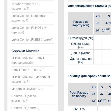
Tendenz Modern Fit
Информационная таблица (во
(зауженный)
Luxor Comfort Fit (слегка
XS
S
зауженный)
Размер по
36
37/
вороту (см)
Luxor Comfort Fit НОВЫЙ
"
1/2"
14
14
(прямой)
Обхват груди (см)
Luxor Comfort Fit BIG (прямой)
Обхват талии
(см)
Сорочки Marvelis
Длина рукава
ТРИКОТАЖНЫЕ Body Fit
Длина изделия
(см)
(приталенный)
Body Fit (приталенный)
Таблица для оформления за
ТРИКОТАЖНЫЕ Modern Fit
(зауженный)
XS
S
S
Modern fit (зауженный)
Рост/Размер
36
37
3
Comfort Fit (слегка
по вороту
"
1/2"
зауженный)
14
14
1
Comfort Fit (прямой)
166-175