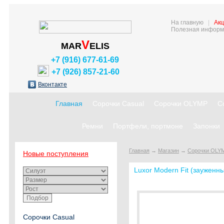
На главную
|
Акц
Полезная информ
V
MAR
ELIS
+7 (916) 677-61-69
+7 (926) 857-21-60
Вконтакте
Главная
Сорочки Casual
Сорочки OLYMP
С
Ремни
Портфели, портмоне
Запонки
Главная
→
Магазин
→
Сорочки OLY
Новые поступления
Luxor Modern Fit (зауженн
Сорочки Casual