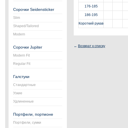
176-185
Сорочки Seidensticker
186-195
Slim
Короткий рукав
Shaped/Tailored
Modern
←
Возврат к списку
Сорочки Jupiter
Modern Fit
Regular Fit
Галстуки
Стандартные
Узкие
Удлиненные
Портфели, портмоне
Портфели, сумки