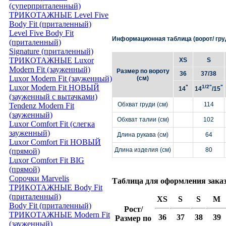
(суперприталенный)
ТРИКОТАЖНЫЕ Level Five
Body Fit (приталенный)
Level Five Body Fit
Информационная таблица (ворот/ груд
(приталенный)
Signature (приталенный)
ТРИКОТАЖНЫЕ Luxor
XS
S
Modern Fit (зауженный)
Размер по вороту
36
37/38
Luxor Modern Fit (зауженный)
(см)
Luxor Modern Fit НОВЫЙ
"
1/2"
"
14
14
/15
(зауженный с вытачками)
Обхват груди (см)
114
Tendenz Modern Fit
(зауженный)
Обхват талии (см)
102
Luxor Comfort Fit (слегка
зауженный)
Длина рукава (см)
64
Luxor Comfort Fit НОВЫЙ
Длина изделия (см)
80
(прямой)
Luxor Comfort Fit BIG
(прямой)
Сорочки Marvelis
Таблица для оформления зака
ТРИКОТАЖНЫЕ Body Fit
(приталенный)
XS
S
S
M
Body Fit (приталенный)
Рост/
ТРИКОТАЖНЫЕ Modern Fit
36
37
38
39
Размер по
(зауженный)