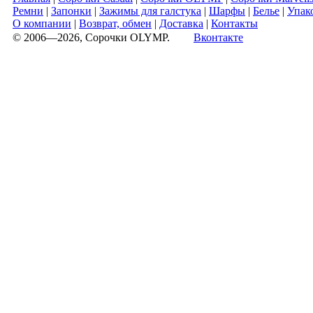
Ремни
|
Запонки
|
Зажимы для галстука
|
Шарфы
|
Белье
|
Упак
О компании
|
Возврат, обмен
|
Доставка
|
Контакты
© 2006—2026, Сорочки OLYMP.
Вконтакте